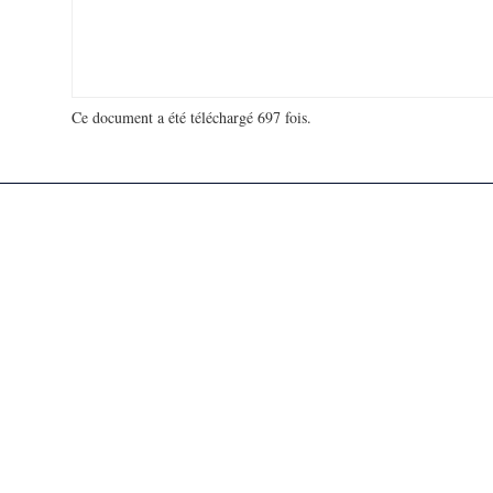
Ce document a été téléchargé 697 fois.
18 981 055 visites - 126