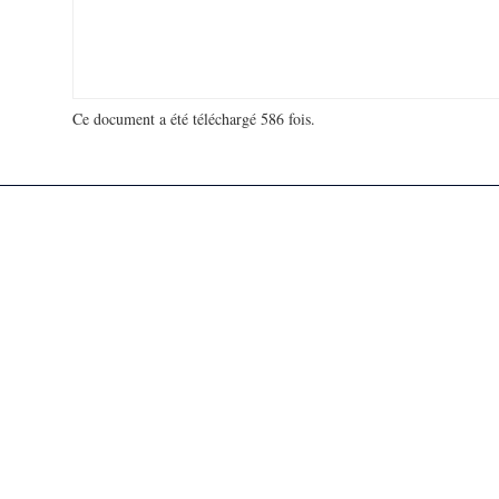
Ce document a été téléchargé 586 fois.
18 925 629 visites - 71