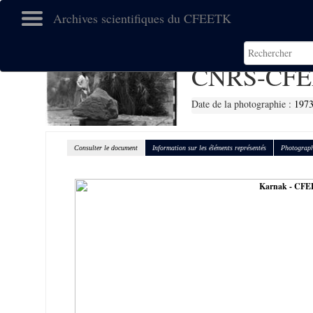
Archives scientifiques du CFEETK
CNRS-CFE
Date de la photographie :
197
Consulter le document
Information sur les éléments représentés
Photograph