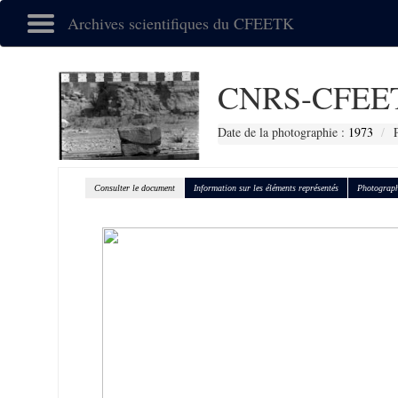
Archives scientifiques du CFEETK
CNRS-CFEET
Date de la photographie :
1973
Consulter le document
Information sur les éléments représentés
Photograph