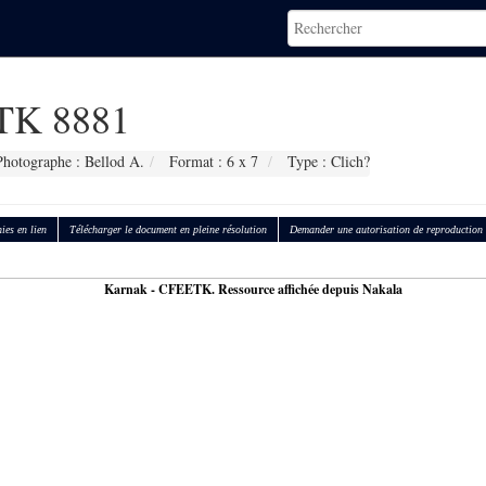
K 8881
Photographe : Bellod A.
Format : 6 x 7
Type : Clich?
ies en lien
Télécharger le document en pleine résolution
Demander une autorisation de reproduction