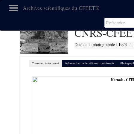
Archives scientifiques du CFEETK
CNRS-CFEE
Date de la photographie :
1973
Consulter le document
Information sur les éléments représentés
Photograph