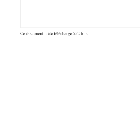
Ce document a été téléchargé 552 fois.
18 920 252 visites - 18