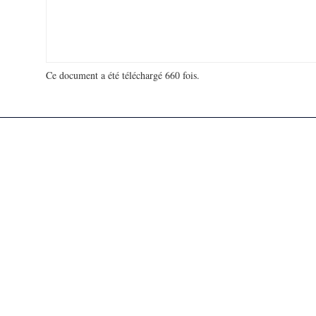
Ce document a été téléchargé 660 fois.
18 972 493 visites - 40