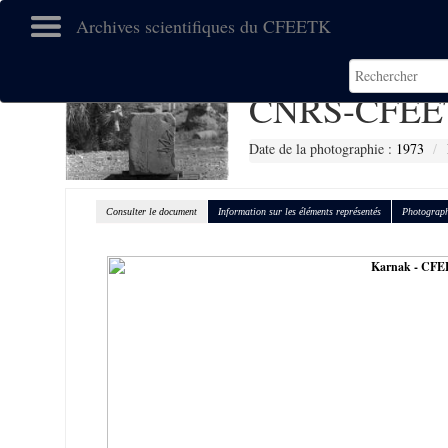
Archives scientifiques du CFEETK
CNRS-CFEE
Date de la photographie :
1973
Consulter le document
Information sur les éléments représentés
Photograph