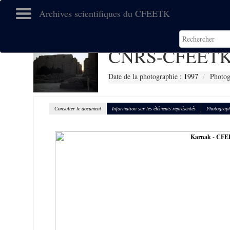
Archives scientifiques du CFEETK
CNRS-CFEETK
Date de la photographie :
1997
Photog
Consulter le document
Information sur les éléments représentés
Photograph