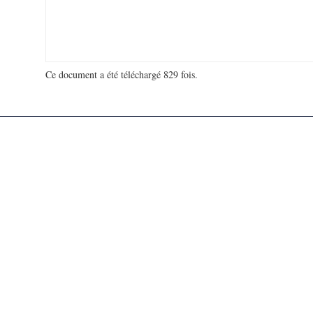
Ce document a été téléchargé 829 fois.
18 923 103 visites - 466