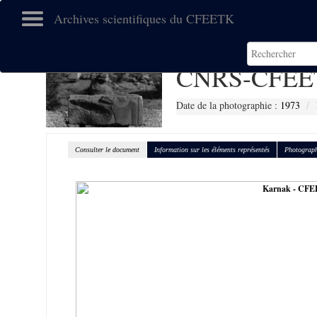
Archives scientifiques du CFEETK
CNRS-CFEE
Date de la photographie :
1973
Consulter le document
Information sur les éléments représentés
Photograph