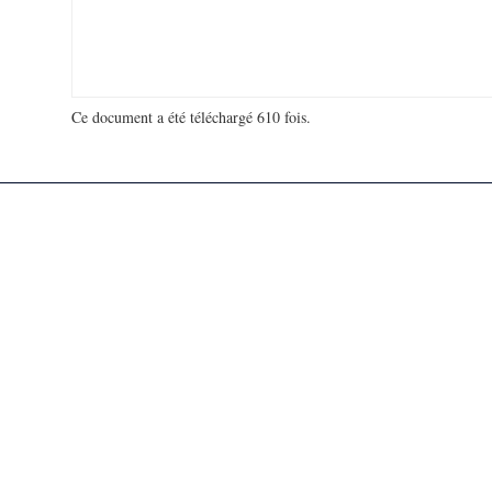
Ce document a été téléchargé 610 fois.
18 927 003 visites - 856