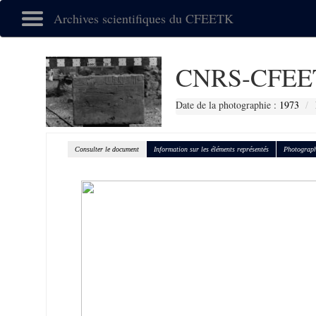
Archives scientifiques du CFEETK
CNRS-CFEE
Date de la photographie :
1973
Consulter le document
Information sur les éléments représentés
Photograph