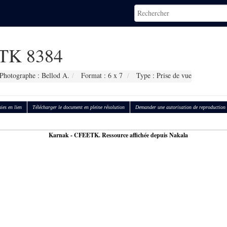
TK 8384
Photographe : Bellod A.
Format : 6 x 7
Type : Prise de vue
ies en lien
Télécharger le document en pleine résolution
Demander une autorisation de reproduction