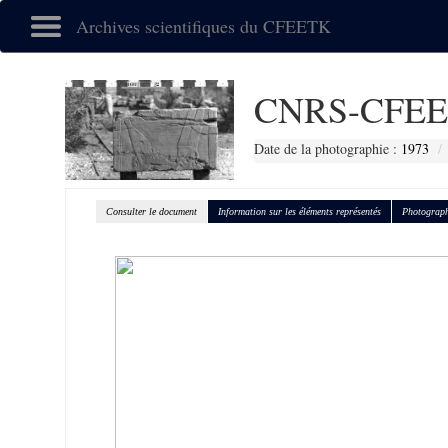
Archives scientifiques du CFEETK
CNRS-CFEE
Date de la photographie :
1973
Consulter le document
Information sur les éléments représentés
Photograph