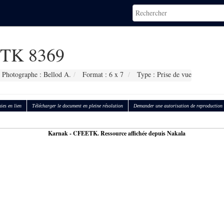
TK 8369
Photographe : Bellod A.
Format : 6 x 7
Type : Prise de vue
ies en lien
Télécharger le document en pleine résolution
Demander une autorisation de reproduction