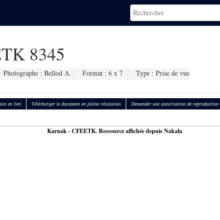
TK 8345
Photographe : Bellod A.
Format : 6 x 7
Type : Prise de vue
ies en lien
Télécharger le document en pleine résolution
Demander une autorisation de reproduction