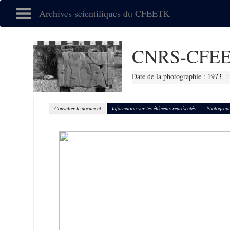
Archives scientifiques du CFEETK
CNRS-CFEE
Date de la photographie :
1973
Consulter le document
Information sur les éléments représentés
Photograph