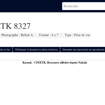
TK 8327
Photographe : Bellod A.
Format : 6 x 7
Type : Prise de vue
ies en lien
Télécharger le document en pleine résolution
Demander une autorisation de reproduction