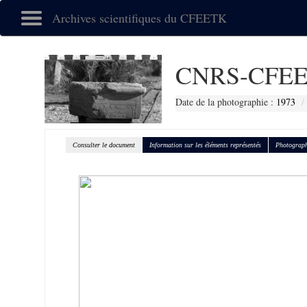
Archives scientifiques du CFEETK
CNRS-CFEE
Date de la photographie :
1973
Consulter le document
Information sur les éléments représentés
Photograph