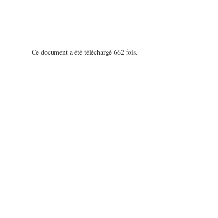
Ce document a été téléchargé 662 fois.
18 932 377 visites - 139