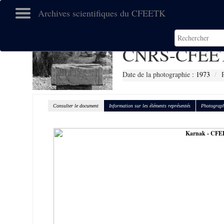
Archives scientifiques du CFEETK
CNRS-CFEET
Date de la photographie :
1973
Consulter le document
Information sur les éléments représentés
Photograph