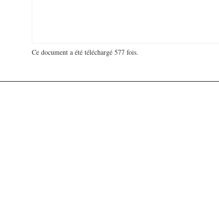
Ce document a été téléchargé 577 fois.
18 979 455 visites - 110