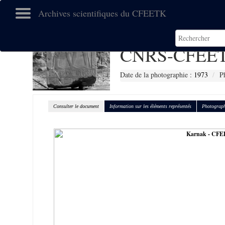
Archives scientifiques du CFEETK
CNRS-CFEET
Date de la photographie :
1973
P
Consulter le document
Information sur les éléments représentés
Photograph