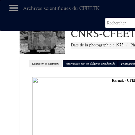
Archives scientifiques du CFEETK
CNRS-CFEET
Date de la photographie :
1973
Ph
Consulter le document
Information sur les éléments représentés
Photograph