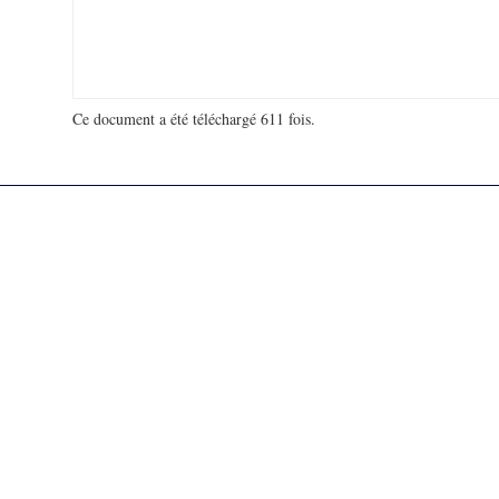
Ce document a été téléchargé 611 fois.
18 980 868 visites - 124