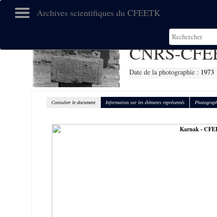
Archives scientifiques du CFEETK
CNRS-CFE
Date de la photographie :
1973
Consulter le document
Information sur les éléments représentés
Photograph