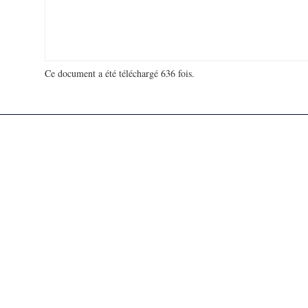
Ce document a été téléchargé 636 fois.
18 998 391 visites - 121