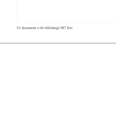
Ce document a été téléchargé 687 fois.
18 935 168 visites - 167