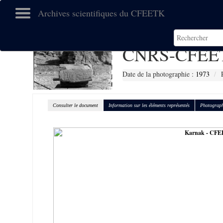
Archives scientifiques du CFEETK
CNRS-CFEE
Date de la photographie :
1973
Consulter le document
Information sur les éléments représentés
Photograph