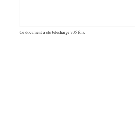
Ce document a été téléchargé 705 fois.
18 971 117 visites - 26