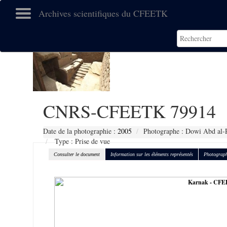
Archives scientifiques du CFEETK
CNRS-CFEETK 79914
Date de la photographie :
2005
Photographe : Dowi Abd al-R
Type : Prise de vue
Consulter le document
Information sur les éléments représentés
Photograph