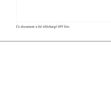
Ce document a été téléchargé 695 fois.
18 910 120 visites - 651