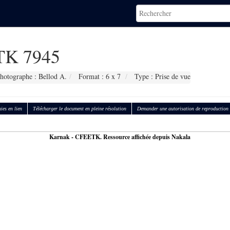
K 7945
hotographe : Bellod A.
Format : 6 x 7
Type : Prise de vue
ies en lien
Télécharger le document en pleine résolution
Demander une autorisation de reproduction