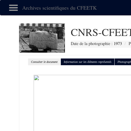
Archives scientifiques du CFEETK
CNRS-CFEET
Date de la photographie :
1973
P
Consulter le document
Information sur les éléments représentés
Photograph