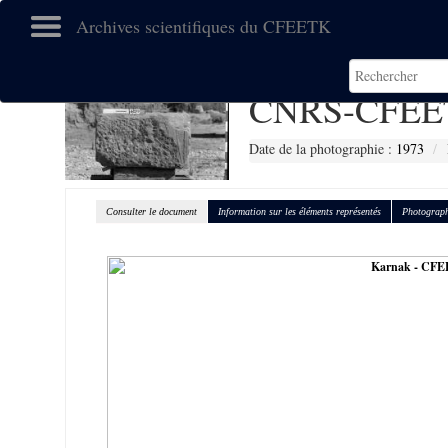
Archives scientifiques du CFEETK
CNRS-CFEE
Date de la photographie :
1973
Consulter le document
Information sur les éléments représentés
Photograph