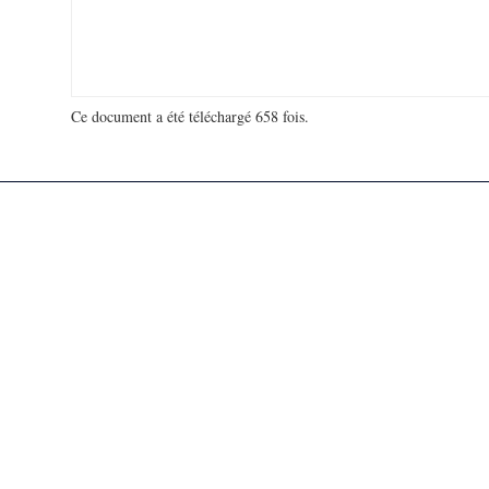
Ce document a été téléchargé 658 fois.
18 931 918 visites - 134