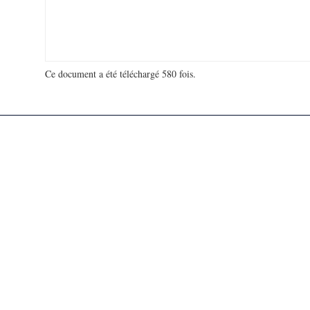
Ce document a été téléchargé 580 fois.
18 940 565 visites - 363