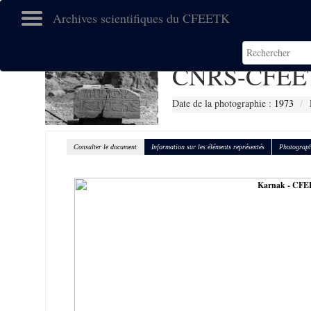
Archives scientifiques du CFEETK
CNRS-CFEE
Date de la photographie :
1973
Consulter le document
Information sur les éléments représentés
Photograph