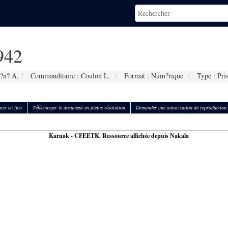
942
?n? A.
Commanditaire : Coulon L.
Format : Num?rique
Type : Pri
ies en lien
Télécharger le document en pleine résolution
Demander une autorisation de reproduction