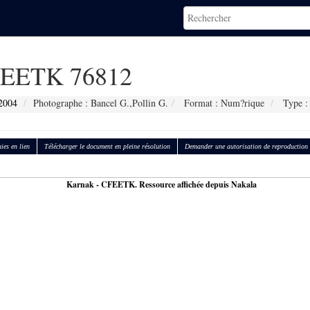
EETK 76812
2004
Photographe : Bancel G.,Pollin G.
Format : Num?rique
Type : 
ies en lien
Télécharger le document en pleine résolution
Demander une autorisation de reproduction