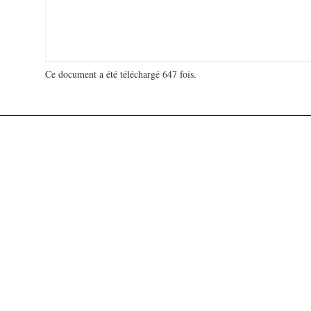
Ce document a été téléchargé 647 fois.
18 939 515 visites - 25