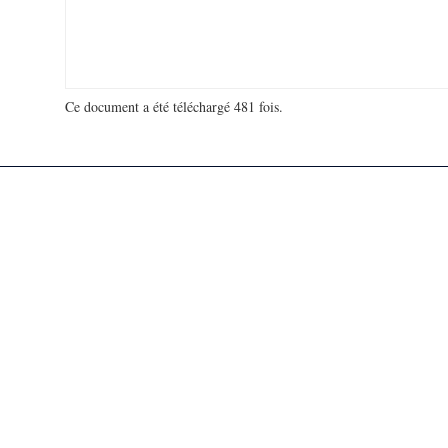
Ce document a été téléchargé 481 fois.
18 963 658 visites - 268