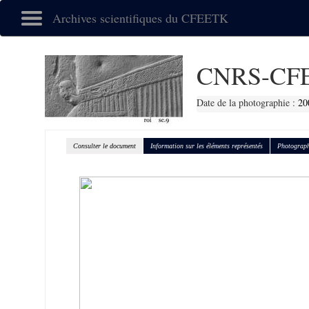
Archives scientifiques du CFEETK
CNRS-CFE
Date de la photographie :
20
Consulter le document
Information sur les éléments représentés
Photograph