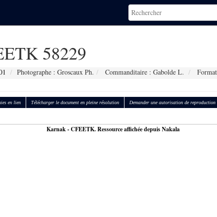
ETK 58229
01
Photographe : Groscaux Ph.
Commanditaire : Gabolde L.
Format
ies en lien
Télécharger le document en pleine résolution
Demander une autorisation de reproduction