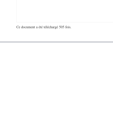
Ce document a été téléchargé 505 fois.
18 916 555 visites - 129