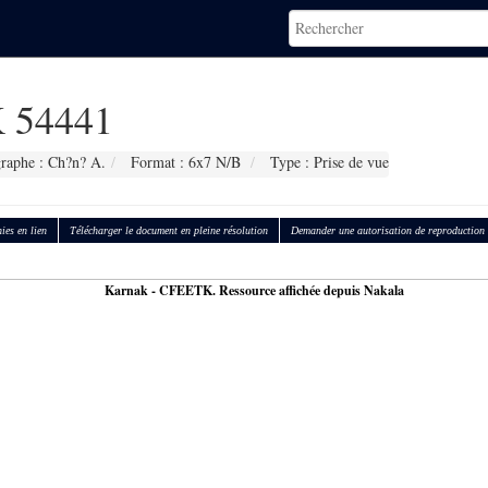
 54441
raphe : Ch?n? A.
Format : 6x7 N/B
Type : Prise de vue
ies en lien
Télécharger le document en pleine résolution
Demander une autorisation de reproduction