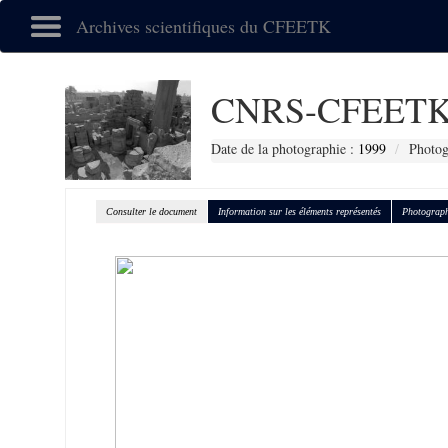
Archives scientifiques du CFEETK
CNRS-CFEETK
Date de la photographie :
1999
Photog
Consulter le document
Information sur les éléments représentés
Photograph