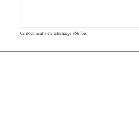
Ce document a été téléchargé 856 fois.
18 925 381 visites - 694