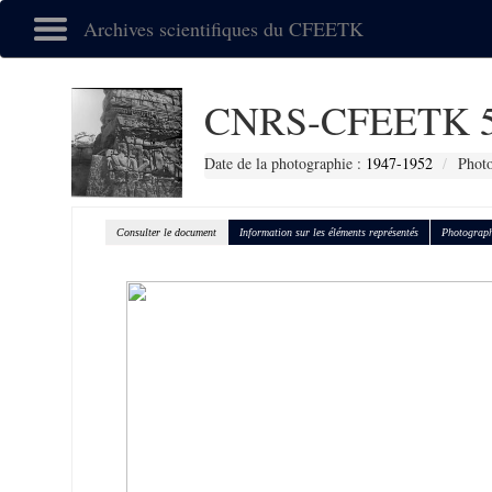
Archives scientifiques du CFEETK
CNRS-CFEETK 5
Date de la photographie :
1947-1952
Photo
Consulter le document
Information sur les éléments représentés
Photograph