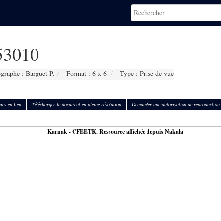
3010
graphe : Barguet P.
Format : 6 x 6
Type : Prise de vue
ies en lien
Télécharger le document en pleine résolution
Demander une autorisation de reproduction