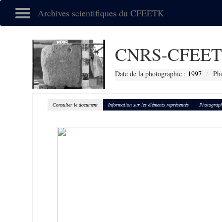
Archives scientifiques du CFEETK
CNRS-CFEET
Date de la photographie :
1997
Pho
Consulter le document
Information sur les éléments représentés
Photograph