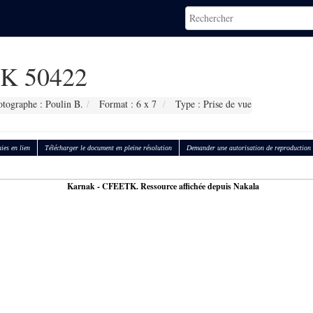
K 50422
tographe : Poulin B.
Format : 6 x 7
Type : Prise de vue
ies en lien
Télécharger le document en pleine résolution
Demander une autorisation de reproduction