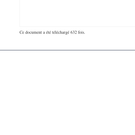
Ce document a été téléchargé 632 fois.
18 994 850 visites - 85