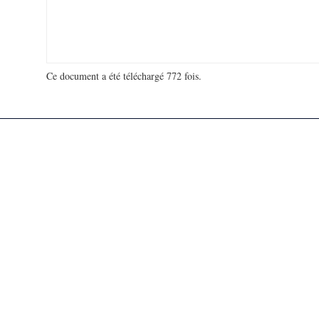
Ce document a été téléchargé 772 fois.
18 963 186 visites - 263