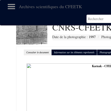
Archives scientifiques du CFEETK
CNRS-CFEETK
Date de la photographie :
1997
Photog
Consulter le document
Information sur les éléments représentés
Photograph