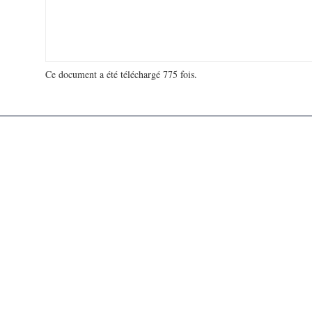
Ce document a été téléchargé 775 fois.
18 915 114 visites - 115