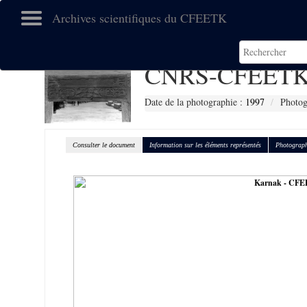
Archives scientifiques du CFEETK
CNRS-CFEETK
Date de la photographie :
1997
Photog
Consulter le document
Information sur les éléments représentés
Photograph