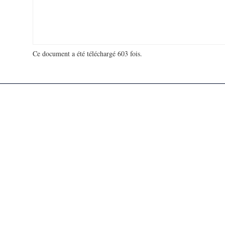
Ce document a été téléchargé 603 fois.
18 967 576 visites - 307