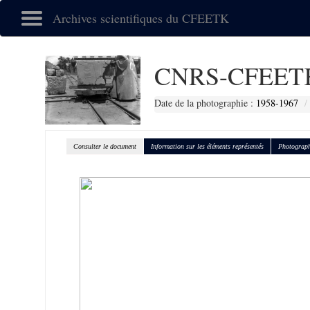
Archives scientifiques du CFEETK
CNRS-CFEETK
Date de la photographie :
1958-1967
Consulter le document
Information sur les éléments représentés
Photograph