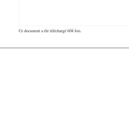
Ce document a été téléchargé 608 fois.
18 993 345 visites - 709