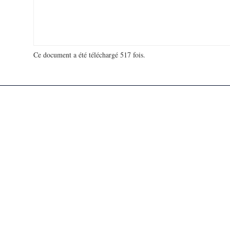
Ce document a été téléchargé 517 fois.
18 925 628 visites - 71