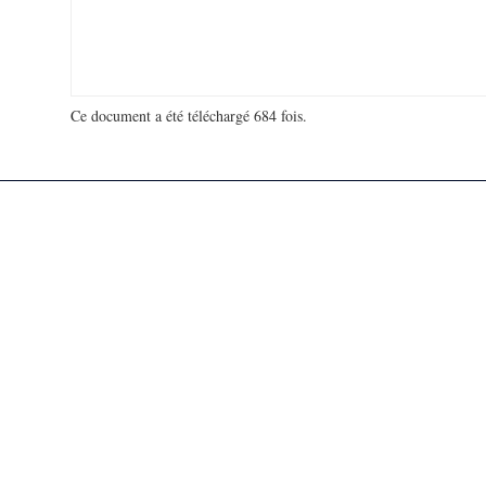
Ce document a été téléchargé 684 fois.
18 936 724 visites - 182