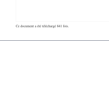
Ce document a été téléchargé 841 fois.
18 952 231 visites - 153