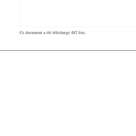
Ce document a été téléchargé 482 fois.
18 991 650 visites - 539