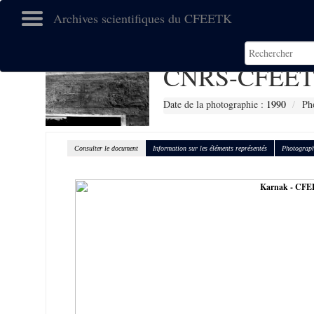
Archives scientifiques du CFEETK
CNRS-CFEET
Date de la photographie :
1990
Ph
Consulter le document
Information sur les éléments représentés
Photograph