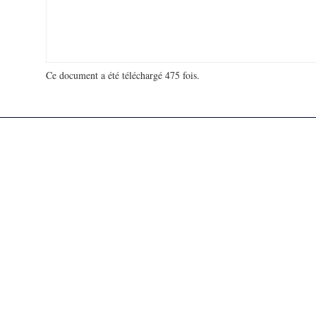
Ce document a été téléchargé 475 fois.
18 948 119 visites - 112