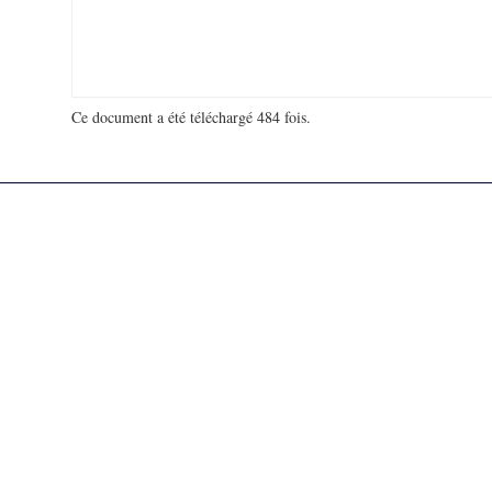
Ce document a été téléchargé 484 fois.
18 992 296 visites - 604