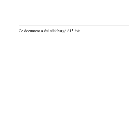
Ce document a été téléchargé 615 fois.
18 964 049 visites - 272