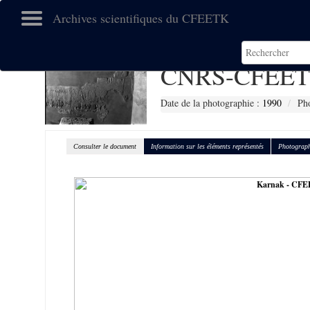
Archives scientifiques du CFEETK
CNRS-CFEET
Date de la photographie :
1990
Pho
Consulter le document
Information sur les éléments représentés
Photograph