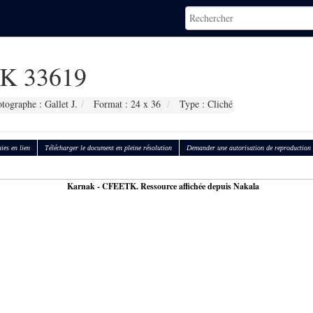
K 33619
tographe : Gallet J.
Format : 24 x 36
Type : Cliché
ies en lien
Télécharger le document en pleine résolution
Demander une autorisation de reproduction