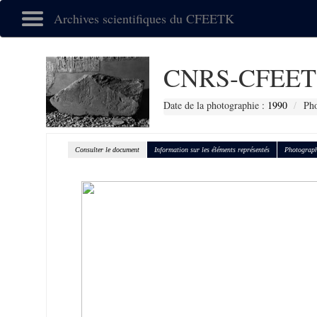
Archives scientifiques du CFEETK
CNRS-CFEET
Date de la photographie :
1990
Pho
Consulter le document
Information sur les éléments représentés
Photograph