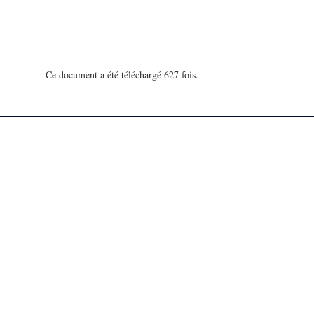
Ce document a été téléchargé 627 fois.
18 942 282 visites - 535