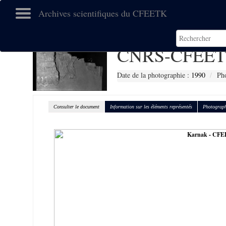
Archives scientifiques du CFEETK
CNRS-CFEET
Date de la photographie :
1990
Pho
Consulter le document
Information sur les éléments représentés
Photograph