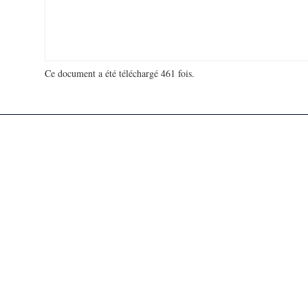
Ce document a été téléchargé 461 fois.
18 998 464 visites - 122