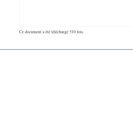
Ce document a été téléchargé 510 fois.
18 932 042 visites - 136