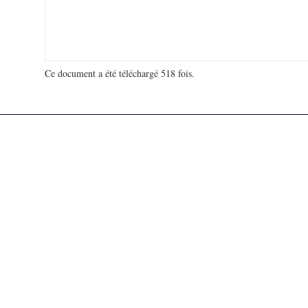
Ce document a été téléchargé 518 fois.
18 931 563 visites - 131